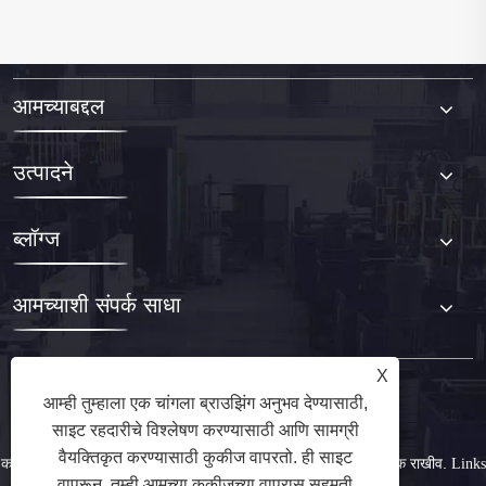
आमच्याबद्दल
उत्पादने
ब्लॉग्ज
आमच्याशी संपर्क साधा
X
आम्ही तुम्हाला एक चांगला ब्राउझिंग अनुभव देण्यासाठी,
साइट रहदारीचे विश्लेषण करण्यासाठी आणि सामग्री
वैयक्तिकृत करण्यासाठी कुकीज वापरतो. ही साइट
कॉपीराइट © 2025 Ningbo Kinggle Machinery Co., Ltd. सर्व हक्क राखीव.
Links
वापरून, तुम्ही आमच्या कुकीजच्या वापरास सहमती