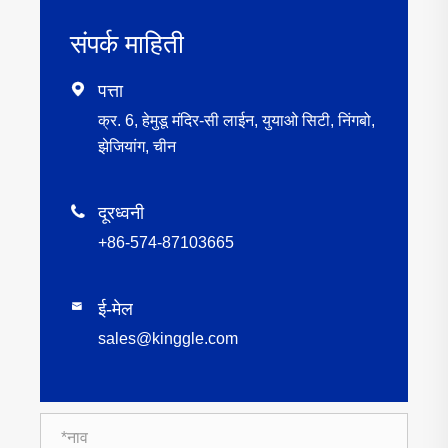
संपर्क माहिती

पत्ता
क्र. 6, हेमुडू मंदिर-सी लाईन, युयाओ सिटी, निंगबो,
झेजियांग, चीन

दूरध्वनी
+86-574-87103665
ई-मेल

sales@kinggle.com